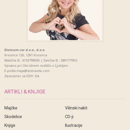
Divinum cor d.o.o., d.o.o.
Kresnice 120, 1281 Kresnice
Matična št.: 6153798000 | Davčna št.: SI89777905
Vpisano pri Okrožnem sodišču v Ljubljani
E-pošta:maja@dobravila.com
Zavezanec za DDV: DA
ARTIKLI & KNJIGE
Majčke
Vilinski nakit
Skodelice
CD-ji
Knjige
Ilustracije