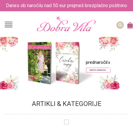
Danes ob naročilu nad 50 eur prejmeš brezplačno poštnino
prednaročila
NAROČI PO ZNIŽANI CENI ››
KATEGORIJE
Majčke
ARTIKLI & KATEGORIJE
PREBERI VEČ