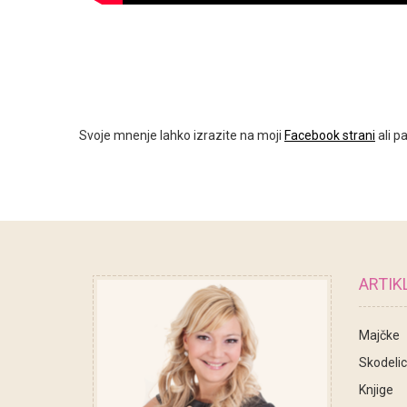
Svoje mnenje lahko izrazite na moji
Facebook strani
ali p
ARTIKL
Majčke
Skodeli
Knjige