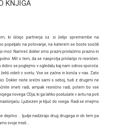
O KNJIGA
, ki iščejo partnerja oz. si želijo spremembe na
o popeljalo na potovanje, na katerem se boste soočili
anjo moč. Namreč dokler smo prazni privlačimo prazno in
polno. Mit o tem, da se nasprotja privlačijo ni resničen.
n dobro se poglejmo v ogledalu kaj nam odnos sporoča.
želiš videti v svetu. Vse se začne in konča v nas. Zato
ici. Dokler niste srečni sami s seboj, tudi z drugimi ne
čnite imeti radi, ampak resnično radi, potem bo vse
 mojega novega CDja, ki ga lahko poslušate v avtu na poti
aslonjaču. Ljubezen je ključ do vsega. Radi se imejmo
če dejstvo … ljudje nadzirajo drug drugega in ob tem pa
amo svoje misli …