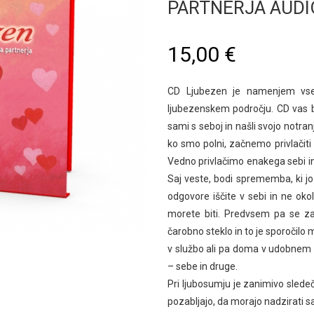
PARTNERJA AUDI
15,00 €
CD Ljubezen je namenjem vsem
ljubezenskem področju. CD vas b
sami s seboj in našli svojo notr
ko smo polni, začnemo privlačiti 
Vedno privlačimo enakega sebi i
Saj veste, bodi sprememba, ki jo 
odgovore iščite v sebi in ne okol
morete biti. Predvsem pa se za
čarobno steklo in to je sporočilo
v službo ali pa doma v udobnem n
– sebe in druge.
Pri ljubosumju je zanimivo slede
pozabljajo, da morajo nadzirati s