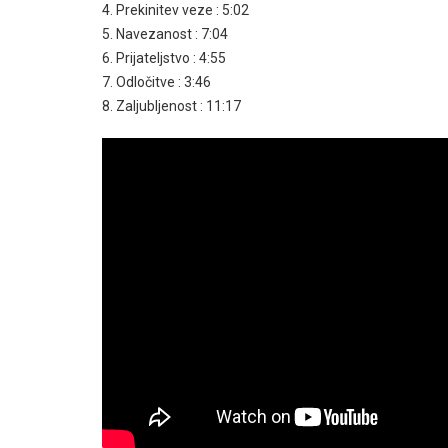
4. Prekinitev veze : 5:02
5. Navezanost : 7:04
6. Prijateljstvo : 4:55
7. Odločitve : 3:46
8. Zaljubljenost : 11:17