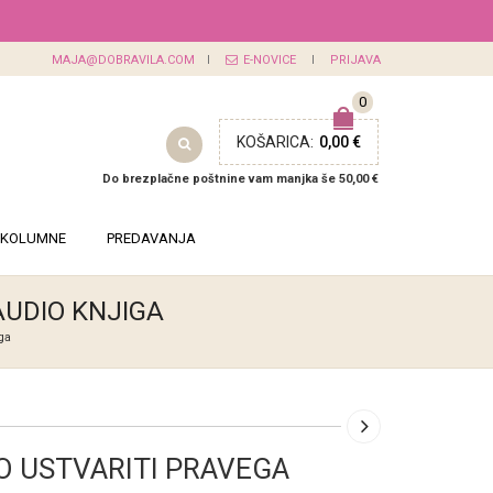
MAJA@DOBRAVILA.COM
E-NOVICE
PRIJAVA
0
KOŠARICA:
0,00 €
Do brezplačne poštnine vam manjka še 50,00 €
KOLUMNE
PREDAVANJA
AUDIO KNJIGA
ga
O USTVARITI PRAVEGA