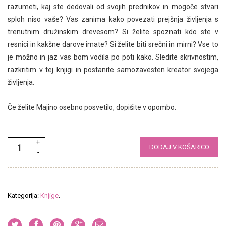
razumeti, kaj ste dedovali od svojih prednikov in mogoče stvari
sploh niso vaše? Vas zanima kako povezati prejšnja življenja s
trenutnim družinskim drevesom? Si želite spoznati kdo ste v
resnici in kakšne darove imate? Si želite biti srečni in mirni? Vse to
je možno in jaz vas bom vodila po poti kako. Sledite skrivnostim,
razkritim v tej knjigi in postanite samozavesten kreator svojega
življenja.
Če želite Majino osebno posvetilo, dopišite v opombo.
DODAJ V KOŠARICO
Kategorija:
Knjige
.