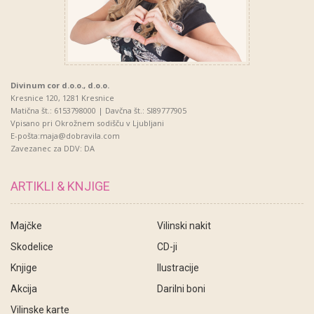
Divinum cor d.o.o., d.o.o.
Kresnice 120, 1281 Kresnice
Matična št.: 6153798000 | Davčna št.: SI89777905
Vpisano pri Okrožnem sodišču v Ljubljani
E-pošta:maja@dobravila.com
Zavezanec za DDV: DA
ARTIKLI & KNJIGE
Majčke
Vilinski nakit
Skodelice
CD-ji
Knjige
Ilustracije
Akcija
Darilni boni
Vilinske karte