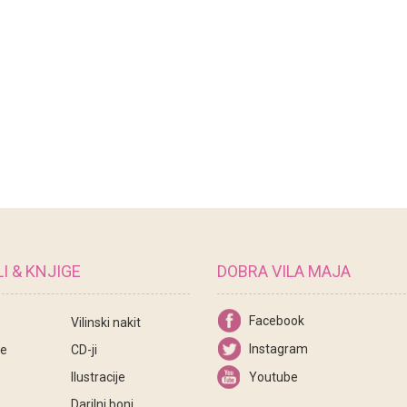
I & KNJIGE
DOBRA VILA MAJA
Facebook
Vilinski nakit
Instagram
ce
CD-ji
Ilustracije
Youtube
Darilni boni