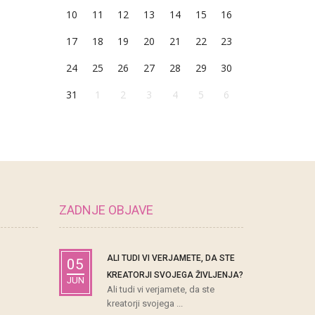
10
11
12
13
14
15
16
17
18
19
20
21
22
23
24
25
26
27
28
29
30
31
1
2
3
4
5
6
ZADNJE OBJAVE
ALI TUDI VI VERJAMETE, DA STE
05
KREATORJI SVOJEGA ŽIVLJENJA?
JUN
Ali tudi vi verjamete, da ste
kreatorji svojega ...