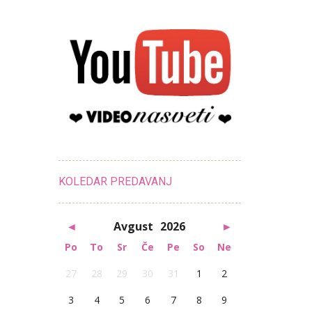
KOLEDAR PREDAVANJ
◄
Avgust
2026
►
Po
To
Sr
Če
Pe
So
Ne
27
28
29
30
31
1
2
3
4
5
6
7
8
9