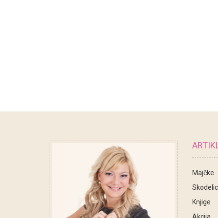
ARTIKL
Majčke
Skodeli
Knjige
Akcija