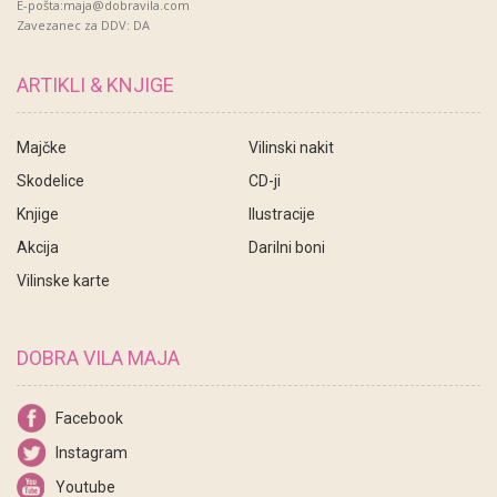
E-pošta:maja@dobravila.com
Zavezanec za DDV: DA
ARTIKLI & KNJIGE
Majčke
Vilinski nakit
Skodelice
CD-ji
Knjige
Ilustracije
Akcija
Darilni boni
Vilinske karte
DOBRA VILA MAJA
Facebook
Instagram
Youtube