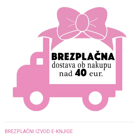
BREZPLAČNI IZVOD E-KNJIGE