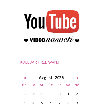
KOLEDAR PREDAVANJ
◄
Avgust
2026
►
Po
To
Sr
Če
Pe
So
Ne
27
28
29
30
31
1
2
3
4
5
6
7
8
9