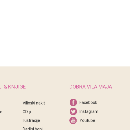
I & KNJIGE
DOBRA VILA MAJA
Facebook
Vilinski nakit
Instagram
ce
CD-ji
Ilustracije
Youtube
Darilni boni