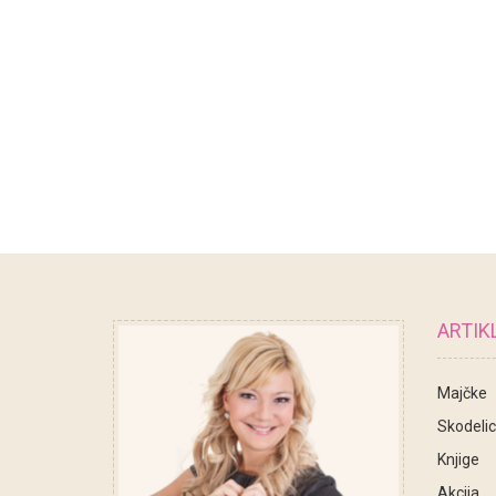
ARTIKL
Majčke
Skodeli
Knjige
Akcija