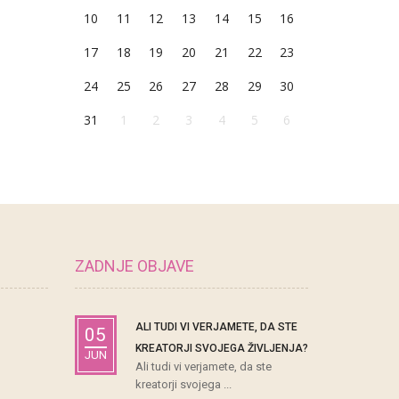
10
11
12
13
14
15
16
17
18
19
20
21
22
23
24
25
26
27
28
29
30
31
1
2
3
4
5
6
ZADNJE OBJAVE
ALI TUDI VI VERJAMETE, DA STE
05
KREATORJI SVOJEGA ŽIVLJENJA?
JUN
Ali tudi vi verjamete, da ste
kreatorji svojega ...